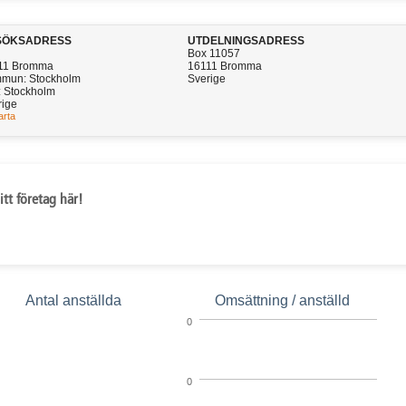
SÖKSADRESS
UTDELNINGSADRESS
Box 11057
11 Bromma
16111 Bromma
mun: Stockholm
Sverige
: Stockholm
rige
arta
itt företag här!
Antal anställda
Omsättning / anställd
0
0