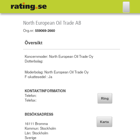
North European Oil Trade AB
Org.nr:
559069-2660
Översikt
Koncernmoder:
North European Oil Trade Oy
Dotterbolag:
Moderbolag:
North European Oil Trade Oy
F-skattesedel :
Ja
KONTAKTINFORMATION
Telefon:
Ring
Telefax:
BESÖKSADRESS
Karta
16111 Bromma
Kommun: Stockholm
Län: Stockholm
Sverige