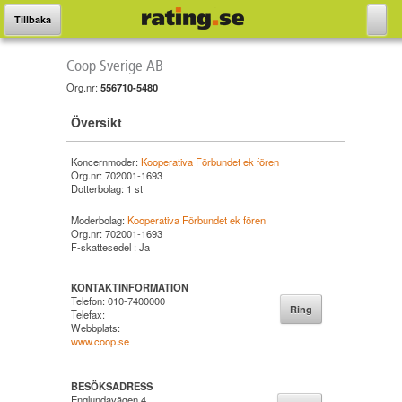
Tillbaka
Coop Sverige AB
Org.nr:
556710-5480
Översikt
Koncernmoder:
Kooperativa Förbundet ek fören
Org.nr:
702001-1693
Dotterbolag:
1
st
Moderbolag:
Kooperativa Förbundet ek fören
Org.nr:
702001-1693
F-skattesedel :
Ja
KONTAKTINFORMATION
Telefon: 010-7400000
Ring
Telefax:
Webbplats:
www.coop.se
BESÖKSADRESS
Englundavägen 4